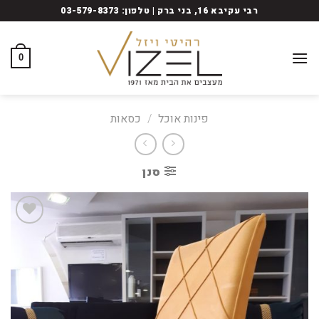
Ski
רבי עקיבא 16, בני ברק | טלפון: 03-579-8373
t
conten
0
פינות אוכל
/
כסאות
סנן
Add
to
wishlist