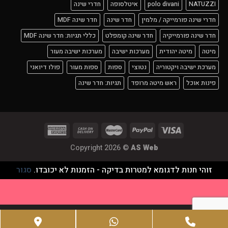
NATUZZI
polo divani
איטלסופה
חדרי שינה
חדרי שינה פורמייקה / מלמין
חדר שינה
חדר שינה MDF
חדר שינה פורמייקיה
חדר שינה קומפלט
כללי תגיות: חדר שינה MDF
מיטה
מיטה יהודית
מערכות ישיבה
מערכות ישיבה מעור
מערכת ישיבה ויקטוריה
נטוצי
ספות
ספות מעור
פולו דיואני
פינות אוכל
ראש מיטה מרופד
תגיות: חדר שינה
Copyright 2026 ©
AS Web
זוהי חנות לדגומא למטרות בדיקה - הזמנות לא יכובדו.
סגור
Google
WhatsApp
Phone