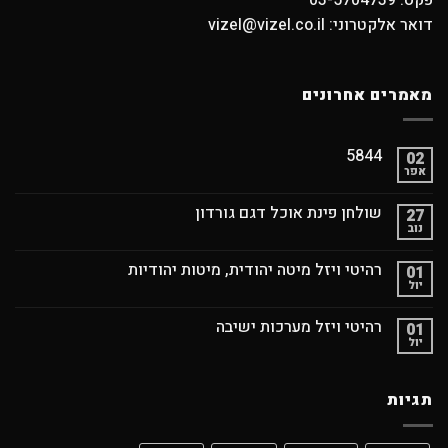
פקס: 03-5704739
דואר אלקטרוני: vizel@vizel.co.il
מאמרים אחרונים
5844
02
אפר
שולחן פינת אוכל דגם גורדון
27
נוב
רהיטי ויזל מיטה יהודית, מיטות יהודיות
01
יול
רהיטי ויזל מערכות ישיבה
01
יול
תגיות