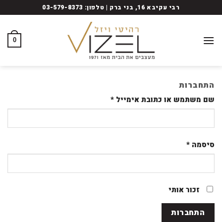
Ski
רבי עקיבא 16, בני ברק | טלפון: 03-579-8373
t
conten
0
התחברות
שם משתמש או כתובת אימייל
*
סיסמה
*
זכור אותי
התחברות