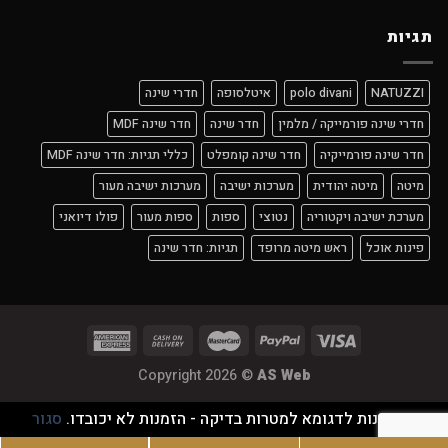
תגיות
NATUZZI
polo divani
איטלסופה
חדרי שינה
חדרי שינה פורמייקה / מלמין
חדר שינה
חדר שינה MDF
חדר שינה פורמייקיה
חדר שינה קומפלט
כללי תגיות: חדר שינה MDF
מיטה
מיטה יהודית
מערכות ישיבה
מערכות ישיבה מעור
מערכת ישיבה ויקטוריה
נטוצי
ספות
ספות מעור
פולו דיואני
פינות אוכל
ראש מיטה מרופד
תגיות: חדר שינה
Copyright 2026 ©
AS Web
זוהי חנות לדגומא למטרות בדיקה - הזמנות לא יכובדו.
סגור