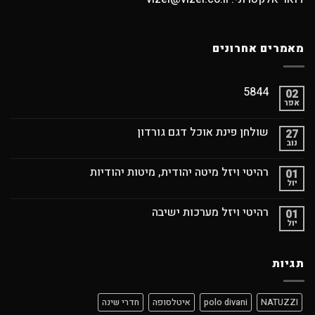
מאמרים אחרונים
5844
02
אפר
שולחן פינת אוכל דגם גורדון
27
נוב
רהיטי ויזל מיטה יהודית, מיטות יהודיות
01
יול
רהיטי ויזל מערכות ישיבה
01
יול
תגיות
NATUZZI
polo divani
איטלסופה
חדרי שינה