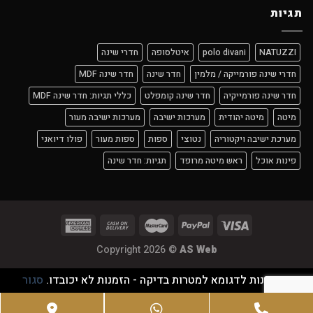
תגיות
NATUZZI
polo divani
איטלסופה
חדרי שינה
חדרי שינה פורמייקה / מלמין
חדר שינה
חדר שינה MDF
חדר שינה פורמייקיה
חדר שינה קומפלט
כללי תגיות: חדר שינה MDF
מיטה
מיטה יהודית
מערכות ישיבה
מערכות ישיבה מעור
מערכת ישיבה ויקטוריה
נטוצי
ספות
ספות מעור
פולו דיואני
פינות אוכל
ראש מיטה מרופד
תגיות: חדר שינה
Copyright 2026 ©
AS Web
זוהי חנות לדגומא למטרות בדיקה - הזמנות לא יכובדו.
סגור
Google
WhatsApp
Phone