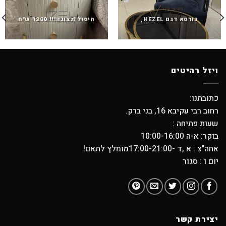
כורסא דגם HEZEL,
חיסול תצוגה!!! 1200 ש"ח
ויזל רהיטים
כתובתנו:
רחוב רבי עקיבא 16, בני ברק.
שעות פתיחה :
בוקר: א-ה 10:00-16:00
אחה"צ : א ,ד -17:00-21:00מומלץ לתאם!
יום ו : סגור
יצירת קשר