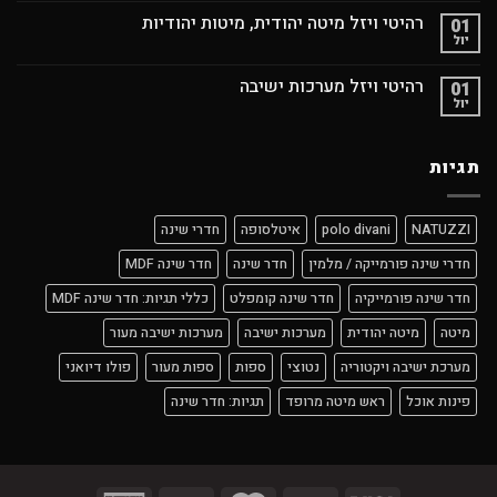
רהיטי ויזל מיטה יהודית, מיטות יהודיות
01
יול
רהיטי ויזל מערכות ישיבה
01
יול
תגיות
NATUZZI
polo divani
איטלסופה
חדרי שינה
חדרי שינה פורמייקה / מלמין
חדר שינה
חדר שינה MDF
חדר שינה פורמייקיה
חדר שינה קומפלט
כללי תגיות: חדר שינה MDF
מיטה
מיטה יהודית
מערכות ישיבה
מערכות ישיבה מעור
מערכת ישיבה ויקטוריה
נטוצי
ספות
ספות מעור
פולו דיואני
פינות אוכל
ראש מיטה מרופד
תגיות: חדר שינה