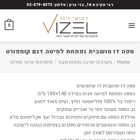
Ski
רבי עקיבא 16, בני ברק | טלפון: 03-579-8373
t
conten
0
ספה דו מושבית נפתחת למיטה דגם קומפורט
Home
/
מערכות ישיבה וספות מעור
/
פיתרונות שינה ואירוח
ספה דו-מושבית דו שימושית
הספה נפתחת למיטה זוגית במידה 140×190 ס"מ
ריפוד בד 100% פוליאסטר רחיץ, נעים מאוד למגע
גב הספה מעוטר פסי נוי אנכיים עמוקים.
שילדת הספה עם חיזוקים ותמיכות מברזל ועץ אקליפטוס מלא
גב הספה והמושבים מרופדים ספוגים בצפיפות גבוהה לישיבה
נוחה ושמירתם לאורך זמן.