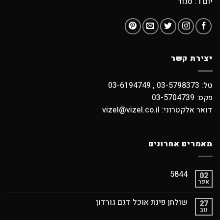
יום ו : סגור
יצירת קשר
טל: 03-5798373 , 03-6194749
פקס: 03-5704739
דואר אלקטרוני: vizel@vizel.co.il
מאמרים אחרונים
5844
02
אפר
שולחן פינת אוכל דגם גורדון
27
נוב