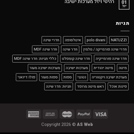
רהיטי ויזל מערכות ישיבה
01
יול
תגיות
NATUZZI
polo divani
איטלסופה
חדרי שינה
חדרי שינה פורמייקה / מלמין
חדר שינה
חדר שינה MDF
חדר שינה פורמייקיה
חדר שינה קומפלט
כללי תגיות: חדר שינה MDF
מיטה
מיטה יהודית
מערכות ישיבה
מערכות ישיבה מעור
מערכת ישיבה ויקטוריה
נטוצי
ספות
ספות מעור
פולו דיואני
פינות אוכל
ראש מיטה מרופד
תגיות: חדר שינה
Copyright 2026 ©
AS Web