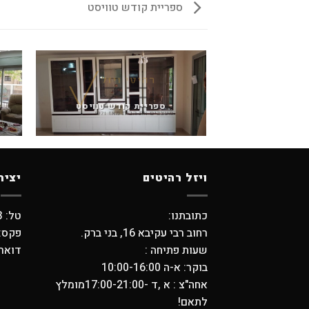
ספריית קודש טוויסט
ספריית קודש טוויסט
ויזל רהיטים
יציר
כתובתנו:
טל: 03-5798373 , 03-6194749
רחוב רבי עקיבא 16, בני ברק.
פקס: -5704739
שעות פתיחה :
דואר אלקטר
בוקר: א-ה 10:00-16:00
אחה"צ : א ,ד -17:00-21:00מומלץ
לתאם!