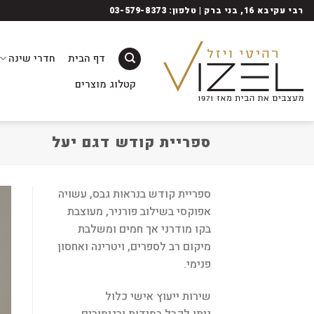
Ski
רבי עקיבא 16, בני ברק | טלפון: 03-579-8373
t
conten
דף הבית
חדרי שינה
קטלוג מוצרים
ספריית קודש דגם יעל
ספריית קודש בנראות גבס, עשויה
אפוקסי בשילוב פורניר, מעוצבת
בקו מודרני אך חמים ומשלבת
מיקום רב לספרים, ויטרינה ואחסון
פנימי.
שירות ייעוץ אישי כלול
ניתן לקבל במידות ובגימורים