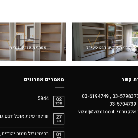
ספריית קודש דגם סטייל
ספריית קודש נורית
ת קשר
מאמרים אחרונים
5844
02
03
אפר
וני: vizel@vizel.co.il
שולחן פינת אוכל דגם גו
27
נוב
רהיטי ויזל מיטה יהודית,
01