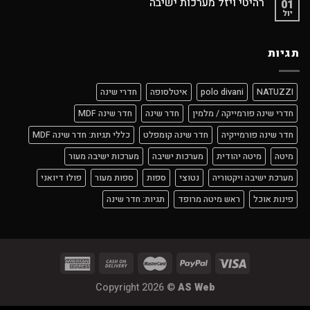
רהיטי ויזל מערכות ישיבה
01
יול
תגיות
NATUZZI
polo divani
איטלסופה
חדרי שינה
חדרי שינה פורמייקה / מלמין
חדר שינה
חדר שינה MDF
חדר שינה פורמייקיה
חדר שינה קומפלט
כללי תגיות: חדר שינה MDF
מיטה
מיטה יהודית
מערכות ישיבה
מערכות ישיבה מעור
מערכת ישיבה ויקטוריה
נטוצי
ספות
ספות מעור
פולו דיואני
פינות אוכל
ראש מיטה מרופד
תגיות: חדר שינה
Copyright 2026 ©
AS Web