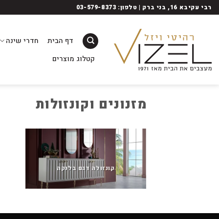
Ski
רבי עקיבא 16, בני ברק | טלפון: 03-579-8373
t
conten
דף הבית
חדרי שינה
קטלוג מוצרים
מזנונים וקונזולות
קונזולה דגם בלנקה