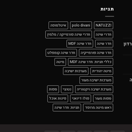
תגיות
NATUZZI
polo divani
איטלסופה
חדרי שינה
חדרי שינה פורמייקה / מלמין
רדון
חדר שינה
חדר שינה MDF
חדר שינה פורמייקיה
חדר שינה קומפלט
כללי תגיות: חדר שינה MDF
מיטה
מיטה יהודית
מערכות ישיבה
ה
מערכות ישיבה מעור
מערכת ישיבה ויקטוריה
נטוצי
ספות
ספות מעור
פולו דיואני
פינות אוכל
ראש מיטה מרופד
תגיות: חדר שינה