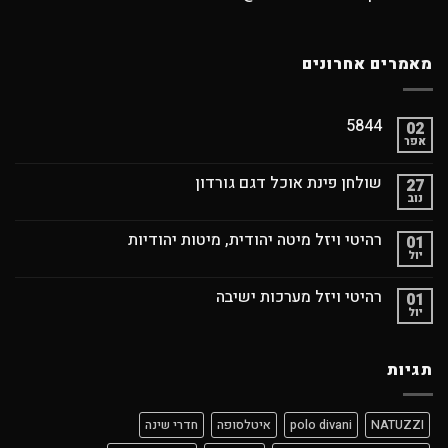
מאמרים אחרונים
5844
02
אפר
שולחן פינת אוכל דגם גורדון
27
נוב
רהיטי ויזל מיטה יהודית, מיטות יהודיות
01
יול
רהיטי ויזל מערכות ישיבה
01
יול
תגיות
NATUZZI
polo divani
איטלסופה
חדרי שינה