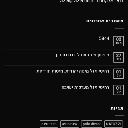
דואר אלקטרוני: vizel@vizel.co.il
מאמרים אחרונים
5844
02
אפר
שולחן פינת אוכל דגם גורדון
27
נוב
רהיטי ויזל מיטה יהודית, מיטות יהודיות
01
יול
רהיטי ויזל מערכות ישיבה
01
יול
תגיות
NATUZZI
polo divani
איטלסופה
חדרי שינה