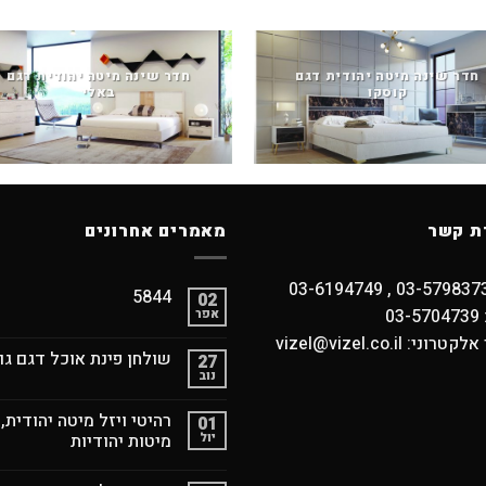
חדר שינה מיטה יהודית דגם
חדר שינה מיטה יהודית דגם
קוסקו
באלי
ת קשר
מאמרים אחרונים
5844
02
03
אפר
וני: vizel@vizel.co.il
שולחן פינת אוכל דגם גו
27
נוב
רהיטי ויזל מיטה יהודית,
01
יול
מיטות יהודיות