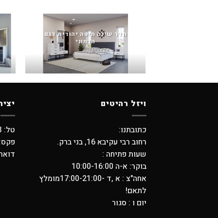
חדר שינה מיטה יהודית דגם
הרמוני
ויזל רהיטים
יציר
כתובתנו:
טל: 03-5798373 , 03-6194749
רחוב רבי עקיבא 16, בני ברק.
פקס: -5704739
שעות פתיחה :
דואר אלקטר
בוקר: א-ה 10:00-16:00
אחה"צ : א ,ד -17:00-21:00מומלץ
לתאם!
יום ו : סגור