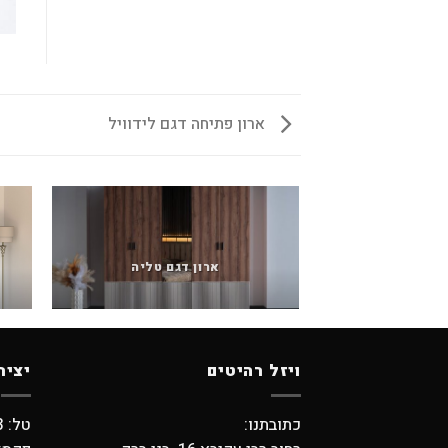
ארון פתיחה דגם לידוויל
ארון דגם טליה
ויזל רהיטים
יציר
כתובתנו:
טל: 03-5798373 , 03-6194749