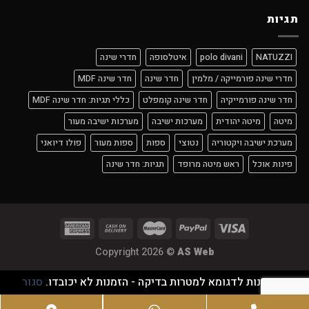
תגיות
NATUZZI
polo divani
איטלסופה
חדרי שינה
חדרי שינה פורמייקה / מלמין
חדר שינה
חדר שינה MDF
חדר שינה פורמייקיה
חדר שינה קומפלט
כללי תגיות: חדר שינה MDF
מיטה
מיטה יהודית
מערכות ישיבה
מערכות ישיבה מעור
מערכת ישיבה ויקטוריה
נטוצי
ספות
ספות מעור
פולו דיואני
פינות אוכל
ראש מיטה מרופד
תגיות: חדר שינה
Copyright 2026 ©
AS Web
זוהי חנות לדגומא למטרות בדיקה - הזמנות לא יכובדו.
סגור