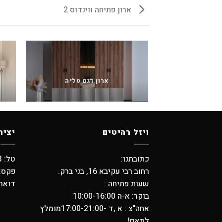
ארון פתיחה ווינדוס 2
ארון דגם טליה
ויזל רהיטים
יציר
כתובתנו:
טל: 03-5798373 , 03-6194749
רחוב רבי עקיבא 16, בני ברק.
פקס: -5704739
שעות פתיחה :
דואר אלקטר
בוקר: א-ה 10:00-16:00
אחה"צ : א ,ד -17:00-21:00מומלץ
לתאם!