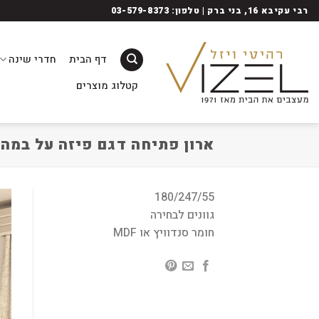
Ski
רבי עקיבא 16, בני ברק | טלפון: 03-579-8373
t
conten
דף הבית
חדרי שינה
קטלוג מוצרים
ארון פתיחה דגם פיזה על במה
180/247/55
גוונים לבחירה
חומר סנדוויץ או MDF