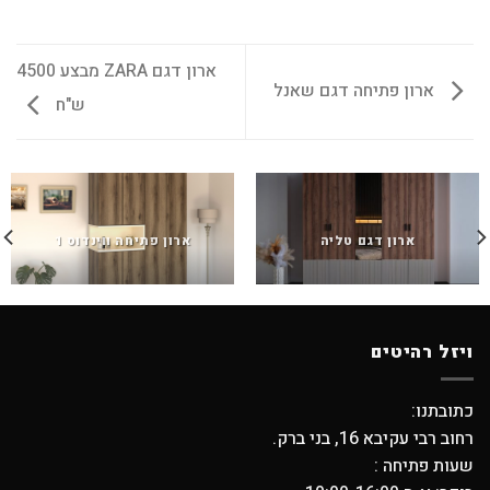
ארון דגם ZARA מבצע 4500
ארון פתיחה דגם שאנל
ש"ח
ארון דגם טליה
ארון פתיחה ווינדוס 1
ויזל רהיטים
כתובתנו:
רחוב רבי עקיבא 16, בני ברק.
שעות פתיחה :