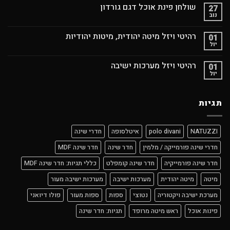
שולחן פינת אוכל דגם גורדון
27
נוב
רהיטי ויזל מיטה יהודית, מיטות יהודיות
01
יול
רהיטי ויזל מערכות ישיבה
01
יול
תגיות
NATUZZI
polo divani
איטלסופה
חדרי שינה
חדרי שינה פורמייקה / מלמין
חדר שינה
חדר שינה MDF
חדר שינה פורמייקיה
חדר שינה קומפלט
כללי תגיות: חדר שינה MDF
מיטה
מיטה יהודית
מערכות ישיבה
מערכות ישיבה מעור
מערכת ישיבה ויקטוריה
נטוצי
ספות
ספות מעור
פולו דיואני
פינות אוכל
ראש מיטה מרופד
תגיות: חדר שינה