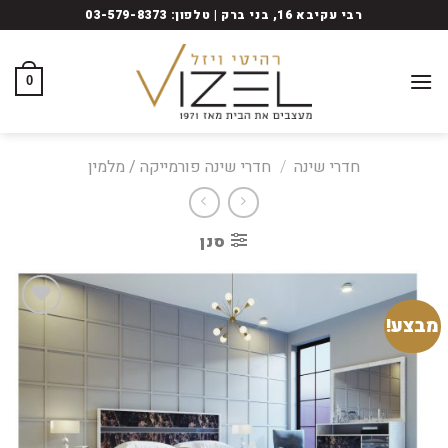
Ski
רבי עקיבא 16, בני ברק | טלפון: 03-579-8373
t
conten
0
חדרי שינה
/
חדרי שינה פורמייקה / מלמין
סנן
מבצע!
Add
to
wishlist