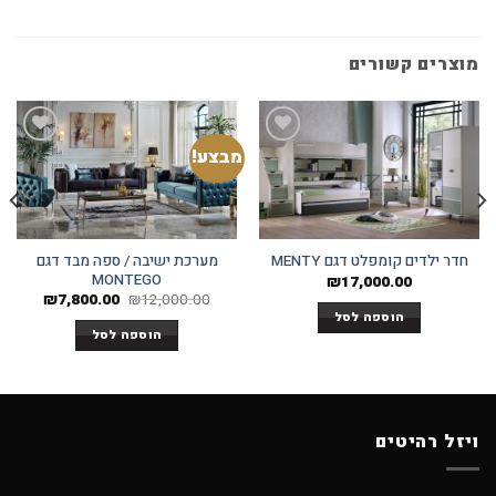
מוצרים קשורים
מבצע!
Add to
Add to
wishlist
wishlist
מערכת ישיבה / ספה מבד דגם
חדר ילדים קומפלט דגם MENTY
MONTEGO
₪
17,000.00
המחיר
המחיר
₪
7,800.00
₪
12,000.00
המקורי
הנוכחי
הוספה לסל
היה:
הוא:
הוספה לסל
800.00.
₪12,000.00.
ויזל רהיטים