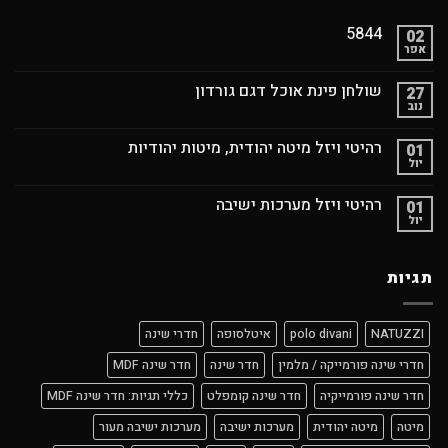
5844
02
אפר
שולחן פינת אוכל דגם גורדון
27
נוב
רהיטי ויזל מיטה יהודית, מיטות יהודיות
01
יול
רהיטי ויזל מערכות ישיבה
01
יול
תגיות
NATUZZI
polo divani
איטלסופה
חדרי שינה
חדרי שינה פורמייקה / מלמין
חדר שינה
חדר שינה MDF
חדר שינה פורמייקיה
חדר שינה קומפלט
כללי תגיות: חדר שינה MDF
מיטה
מיטה יהודית
מערכות ישיבה
מערכות ישיבה מעור