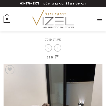
Ski
רבי עקיבא 16, בני ברק | טלפון: 03-579-8373
t
conten
0
פינות אוכל
סנן
Add
to
wishlist