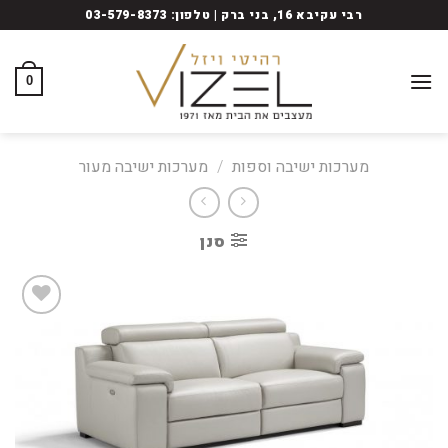
Ski
רבי עקיבא 16, בני ברק | טלפון: 03-579-8373
t
conten
0
מערכות ישיבה וספות
/
מערכות ישיבה מעור
סנן
Add
to
wishlist