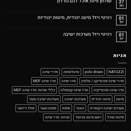
שולחן פינת אוכל דגם גורדון
27
נוב
רהיטי ויזל מיטה יהודית, מיטות יהודיות
01
יול
רהיטי ויזל מערכות ישיבה
01
יול
תגיות
NATUZZI
polo divani
איטלסופה
חדרי שינה
חדרי שינה פורמייקה / מלמין
חדר שינה
חדר שינה MDF
חדר שינה פורמייקיה
חדר שינה קומפלט
כללי תגיות: חדר שינה MDF
מיטה
מיטה יהודית
מערכות ישיבה
מערכות ישיבה מעור
מערכת ישיבה ויקטוריה
נטוצי
ספות
ספות מעור
פולו דיואני
פינות אוכל
ראש מיטה מרופד
תגיות: חדר שינה