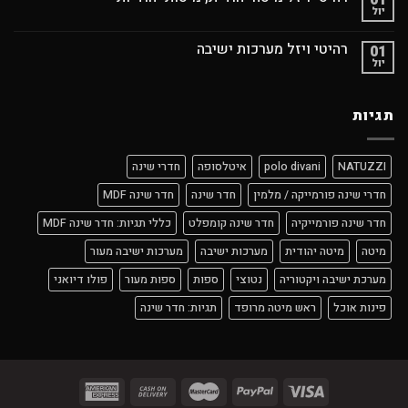
יול
רהיטי ויזל מערכות ישיבה
01
יול
תגיות
NATUZZI
polo divani
איטלסופה
חדרי שינה
חדרי שינה פורמייקה / מלמין
חדר שינה
חדר שינה MDF
חדר שינה פורמייקיה
חדר שינה קומפלט
כללי תגיות: חדר שינה MDF
מיטה
מיטה יהודית
מערכות ישיבה
מערכות ישיבה מעור
מערכת ישיבה ויקטוריה
נטוצי
ספות
ספות מעור
פולו דיואני
פינות אוכל
ראש מיטה מרופד
תגיות: חדר שינה