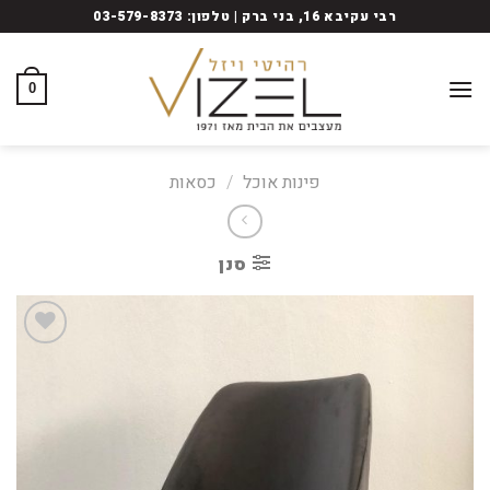
Ski
רבי עקיבא 16, בני ברק | טלפון: 03-579-8373
t
conten
0
פינות אוכל
/
כסאות
סנן
Add
to
wishlist