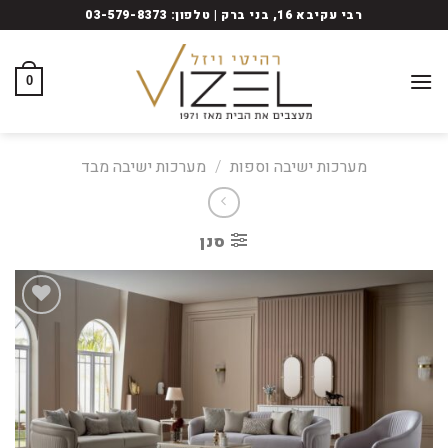
Ski
רבי עקיבא 16, בני ברק | טלפון: 03-579-8373
t
conten
0
מערכות ישיבה וספות
/
מערכות ישיבה מבד
סנן
Add
to
wishlist