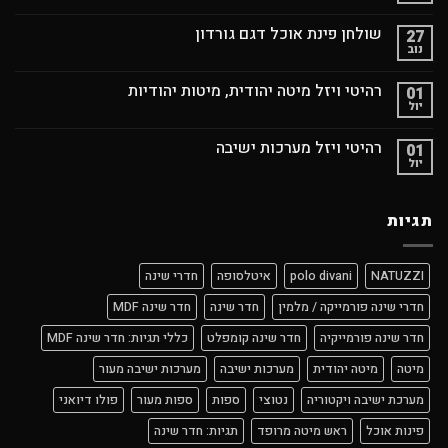
שולחן פינת אוכל דגם גורדון
27
נוב
רהיטי ויזל מיטה יהודית, מיטות יהודיות
01
יול
רהיטי ויזל מערכות ישיבה
01
יול
תגיות
NATUZZI
polo divani
איטלסופה
חדרי שינה
חדרי שינה פורמייקה / מלמין
חדר שינה
חדר שינה MDF
חדר שינה פורמייקיה
חדר שינה קומפלט
כללי תגיות: חדר שינה MDF
מיטה
מיטה יהודית
מערכות ישיבה
מערכות ישיבה מעור
מערכת ישיבה ויקטוריה
נטוצי
ספות
ספות מעור
פולו דיואני
פינות אוכל
ראש מיטה מרופד
תגיות: חדר שינה