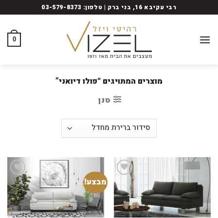
Ski
רבי עקיבא 16, בני ברק | טלפון: 03-579-8373
t
conten
0
מוצרים המתויגים “פולו דיואני”
סנן
מבצע!
Add to
Add to
wishlist
wishlist