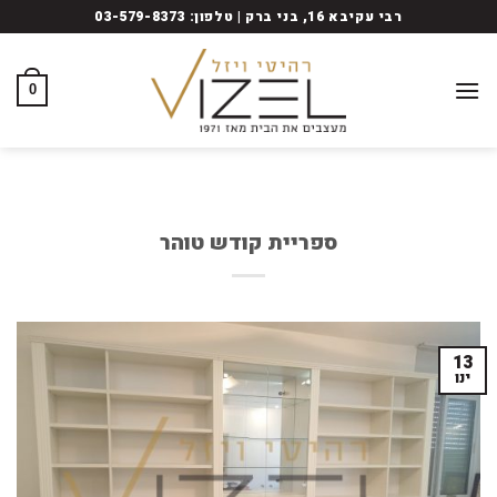
Ski
רבי עקיבא 16, בני ברק | טלפון: 03-579-8373
t
conten
0
ספריית קודש טוהר
13
ינו