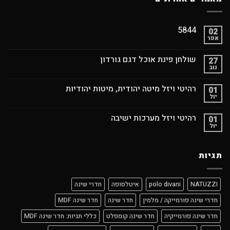
5844
02
אפר
שולחן פינת אוכל דגם גורדון
27
נוב
רהיטי ויזל מיטה יהודית, מיטות יהודיות
01
יול
רהיטי ויזל מערכות ישיבה
01
יול
תגיות
NATUZZI
polo divani
איטלסופה
חדרי שינה
חדרי שינה פורמייקה / מלמין
חדר שינה
חדר שינה MDF
חדר שינה פורמייקיה
חדר שינה קומפלט
כללי תגיות: חדר שינה MDF