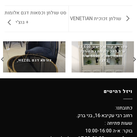
סט שולחן וכסאות דגם אלומות
שולחן זכוכית VENETIAN
+ גוצ'י
ספריית קודש ליאור 13,500
ש"ח למכירה מתצוגה 70%
הנחה , סה"כ 5000 ש"ח
כורסא דגם HEZEL,
בלבד!
ויזל רהיטים
כתובתנו:
רחוב רבי עקיבא 16, בני ברק.
שעות פתיחה :
בוקר: א-ה 10:00-16:00