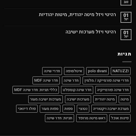
נוב
רהיטי ויזל מיטה יהודית, מיטות יהודיות
01
יול
רהיטי ויזל מערכות ישיבה
01
יול
תגיות
NATUZZI
polo divani
איטלסופה
חדרי שינה
חדרי שינה פורמייקה / מלמין
חדר שינה
חדר שינה MDF
חדר שינה פורמייקיה
חדר שינה קומפלט
כללי תגיות: חדר שינה MDF
מיטה
מיטה יהודית
מערכות ישיבה
מערכות ישיבה מעור
מערכת ישיבה ויקטוריה
נטוצי
ספות
ספות מעור
פולו דיואני
פינות אוכל
ראש מיטה מרופד
תגיות: חדר שינה