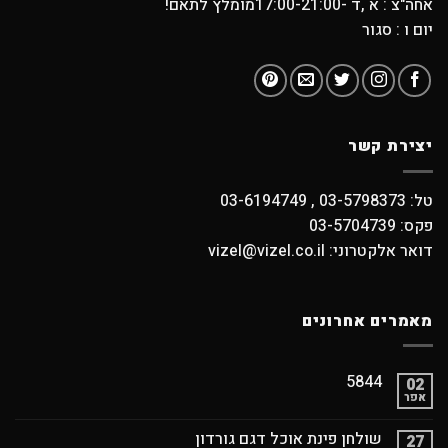
אחה"צ : א ,ד -17:00-21:00מומלץ לתאם!
יום ו : סגור
יצירת קשר
טל: 03-5798373 , 03-6194749
פקס: 03-5704739
דואר אלקטרוני: vizel@vizel.co.il
מאמרים אחרונים
5844
02
אפר
שולחן פינת אוכל דגם גורדון
27