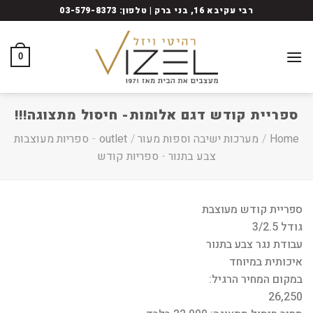
Ski
רבי עקיבא 16, בני ברק | טלפון: 03-579-8373
t
conten
0
ספריית קודש דגם אלומות- חיסול מתצוגה!!!
Home
/
מערכות ישיבה וספות מעור
/
outlet
-
ספריות מעוצבות
צבע בתנור
-
ספריות קודש
ספריית קודש מעוצבת
גודל 3/2.5
עבודת נגר צבע בתנור
איכותית במיוחד
במקום המחיר הרגיל:
26,250