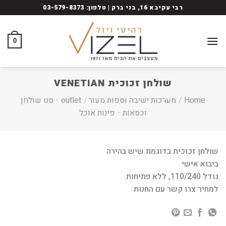
Ski
רבי עקיבא 16, בני ברק | טלפון: 03-579-8373
t
conten
0
שולחן זכוכית VENETIAN
Home
/
מערכות ישיבה וספות מעור
/
outlet
-
סט שולחן
וכסאות
-
פינות אוכל
שולחן זכוכית בדוגמת שיש בהירה
ביבוא אישי
גודל 110/240, ללא פתיחות
למחיר צרו קשר עם החנות