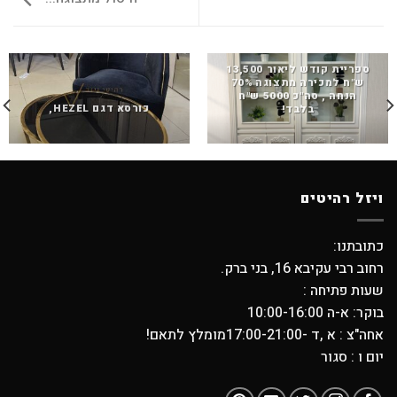
ספריית קודש ליאור 13,500
ש"ח למכירה מתצוגה 70%
הנחה , סה"כ 5000 ש"ח
כורסא דגם HEZEL,
בלבד!
ויזל רהיטים
כתובתנו:
רחוב רבי עקיבא 16, בני ברק.
שעות פתיחה :
בוקר: א-ה 10:00-16:00
אחה"צ : א ,ד -17:00-21:00מומלץ לתאם!
יום ו : סגור