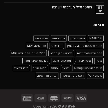
רהיטי ויזל מערכות ישיבה
01
יול
תגיות
NATUZZI
polo divani
איטלסופה
חדרי שינה
חדרי שינה פורמייקה / מלמין
חדר שינה
חדר שינה MDF
חדר שינה פורמייקיה
חדר שינה קומפלט
כללי תגיות: חדר שינה MDF
מיטה
מיטה יהודית
מערכות ישיבה
מערכות ישיבה מעור
מערכת ישיבה ויקטוריה
נטוצי
ספות
ספות מעור
פולו דיואני
פינות אוכל
ראש מיטה מרופד
תגיות: חדר שינה
Copyright 2026 ©
AS Web