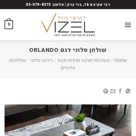
Ski
רבי עקיבא 16, בני ברק | טלפון: 03-579-8373
t
conten
0
שולחן סלוני דגם ORLANDO
Home
/
מערכות ישיבה וספות מעור
/
ריהוט סלוני
-
שולחנות
סלוניים