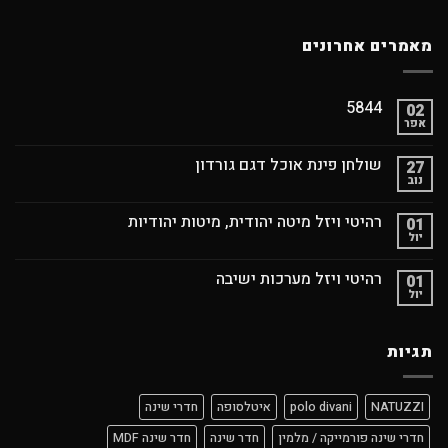
מאמרים אחרונים
5844
02
אפר
שולחן פינת אוכל דגם גורדון
27
נוב
רהיטי ויזל מיטה יהודית, מיטות יהודיות
01
יול
רהיטי ויזל מערכות ישיבה
01
יול
תגיות
NATUZZI
polo divani
איטלסופה
חדרי שינה
חדרי שינה פורמייקה / מלמין
חדר שינה
חדר שינה MDF