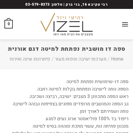
Ski
רבי עקיבא 16, בני ברק | טלפון: 03-579-8373
t
conten
0
ספה דו מושבית נפתחת למיטה דגם אורנית
Home
/
מערכות ישיבה וספות מעור
/
פיתרונות שינה ואירוח
ספה דו-שימושית נפתחת למיטה
הספה נוחה לישיבה ונפתחת בקלות למיטה רחבה.
ראש הספה מתכוונן 3 מצבים: ישיבה, רביצה ושכיבה.
גב הספה והמושבים מרופדים ספוגים בצפיפות גבוהה לישיבה
נוחה ושמירתם לאורך זמן.
ריפוד בד 100% פוליאסטר ארוג נעים למגע
מנגנון פתיחה נוח, עשוי מתכת ומהווה בסיס למיטה