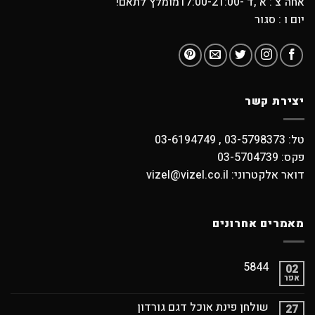
אחה"צ : א ,ד -17:00-21:00מומלץ לתאם!
יום ו : סגור
יצירת קשר
טל: 03-5798373 , 03-6194749
פקס: 03-5704739
דואר אלקטרוני: vizel@vizel.co.il
מאמרים אחרונים
5844
02
אפר
שולחן פינת אוכל דגם גורדון
27