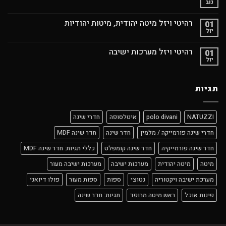
נוב
רהיטי ויזל מיטה יהודית, מיטות יהודיות
01
יול
רהיטי ויזל מערכות ישיבה
01
יול
תגיות
NATUZZI
polo divani
איטלסופה
חדרי שינה
חדרי שינה פורמייקה / מלמין
חדר שינה
חדר שינה MDF
חדר שינה פורמייקיה
חדר שינה קומפלט
כללי תגיות: חדר שינה MDF
מיטה
מיטה יהודית
מערכות ישיבה
מערכות ישיבה מעור
מערכת ישיבה ויקטוריה
נטוצי
ספות
ספות מעור
פולו דיואני
פינות אוכל
ראש מיטה מרופד
תגיות: חדר שינה