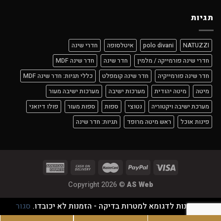
תגיות
NATUZZI
polo divani
איטלסופה
חדרי שינה
חדרי שינה פורמייקה / מלמין
חדר שינה
חדר שינה MDF
חדר שינה פורמייקיה
חדר שינה קומפלט
כללי תגיות: חדר שינה MDF
מיטה
מיטה יהודית
מערכות ישיבה
מערכות ישיבה מעור
מערכת ישיבה ויקטוריה
נטוצי
ספות
ספות מעור
פולו דיואני
פינות אוכל
ראש מיטה מרופד
תגיות: חדר שינה
Copyright 2026 ©
AS Web
זוהי חנות לדגומא למטרות בדיקה - הזמנות לא יכובדו.
סגור