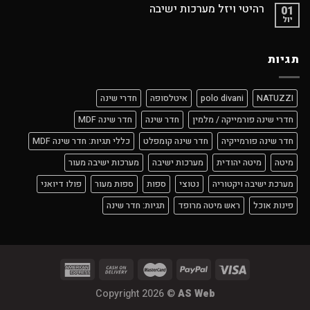
רהיטי ויזל מערכות ישיבה
01
יול
תגיות
NATUZZI
polo divani
איטלסופה
חדרי שינה
חדרי שינה פורמייקה / מלמין
חדר שינה
חדר שינה MDF
חדר שינה פורמייקיה
חדר שינה קומפלט
כללי תגיות: חדר שינה MDF
מיטה
מיטה יהודית
מערכות ישיבה
מערכות ישיבה מעור
מערכת ישיבה ויקטוריה
נטוצי
ספות
ספות מעור
פולו דיואני
פינות אוכל
ראש מיטה מרופד
תגיות: חדר שינה
Copyright 2026 ©
AS Web