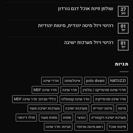
שולחן פינת אוכל דגם גורדון
27
נוב
רהיטי ויזל מיטה יהודית, מיטות יהודיות
01
יול
רהיטי ויזל מערכות ישיבה
01
יול
תגיות
NATUZZI
polo divani
איטלסופה
חדרי שינה
חדרי שינה פורמייקה / מלמין
חדר שינה
חדר שינה MDF
חדר שינה פורמייקיה
חדר שינה קומפלט
כללי תגיות: חדר שינה MDF
מיטה
מיטה יהודית
מערכות ישיבה
מערכות ישיבה מעור
מערכת ישיבה ויקטוריה
נטוצי
ספות
ספות מעור
פולו דיואני
פינות אוכל
ראש מיטה מרופד
תגיות: חדר שינה