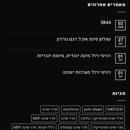
מאמרים אחרונים
5844
02
אפר
שולחן פינת אוכל דגם גורדון
27
נוב
רהיטי ויזל מיטה יהודית, מיטות יהודיות
01
יול
רהיטי ויזל מערכות ישיבה
01
יול
תגיות
NATUZZI
polo divani
איטלסופה
חדרי שינה
חדרי שינה פורמייקה / מלמין
חדר שינה
חדר שינה MDF
חדר שינה פורמייקיה
חדר שינה קומפלט
כללי תגיות: חדר שינה MDF