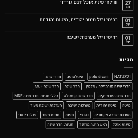
שולחן פינת אוכל דגם גורדון
27
נוב
רהיטי ויזל מיטה יהודית, מיטות יהודיות
01
יול
רהיטי ויזל מערכות ישיבה
01
יול
תגיות
NATUZZI
polo divani
איטלסופה
חדרי שינה
חדרי שינה פורמייקה / מלמין
חדר שינה
חדר שינה MDF
חדר שינה פורמייקיה
חדר שינה קומפלט
כללי תגיות: חדר שינה MDF
מיטה
מיטה יהודית
מערכות ישיבה
מערכות ישיבה מעור
מערכת ישיבה ויקטוריה
נטוצי
ספות
ספות מעור
פולו דיואני
פינות אוכל
ראש מיטה מרופד
תגיות: חדר שינה