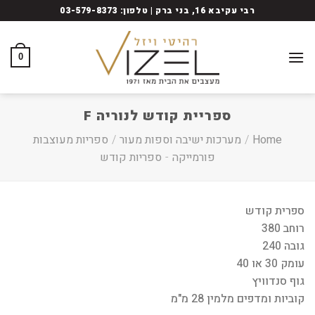
Ski
רבי עקיבא 16, בני ברק | טלפון: 03-579-8373
t
conten
0
ספריית קודש לנוריה F
Home
/
מערכות ישיבה וספות מעור
/
ספריות מעוצבות
פורמייקה
-
ספריות קודש
ספרית קודש
רוחב 380
גובה 240
עומק 30 או 40
גוף סנדוויץ
קוביות ומדפים מלמין 28 מ"מ