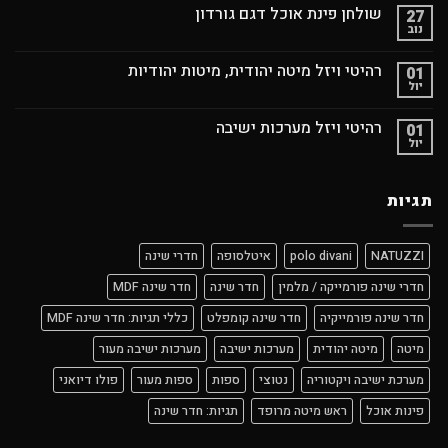
שולחן פינת אוכל דגם גורדון
27
נוב
רהיטי ויזל מיטה יהודית, מיטות יהודיות
01
יול
רהיטי ויזל מערכות ישיבה
01
יול
תגיות
NATUZZI
polo divani
איטלסופה
חדרי שינה
חדרי שינה פורמייקה / מלמין
חדר שינה
חדר שינה MDF
חדר שינה פורמייקיה
חדר שינה קומפלט
כללי תגיות: חדר שינה MDF
מיטה
מיטה יהודית
מערכות ישיבה
מערכות ישיבה מעור
מערכת ישיבה ויקטוריה
נטוצי
ספות
ספות מעור
פולו דיואני
פינות אוכל
ראש מיטה מרופד
תגיות: חדר שינה