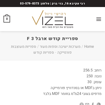
Ski
רבי עקיבא 16, בני ברק | טלפון: 03-579-8373
t
conten
0
ספריית קודש ארבל 3 F
Home
/
מערכות ישיבה וספות מעור
/
ספריות מעוצבות
פורמייקה
-
ספריות קודש
רוחב: 256.5
גובה: 250
עומק: 30
ניתן בMDF או בסנדוויץ פורמייקה
מדפים בעובי 24מ"מ בחומר MDF בלבד