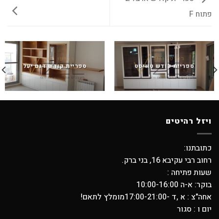
פתוח F
ספריית קודש טוויסט
ספריית קודש דגם יעל
ויזל רהיטים
כתובתנו:
רחוב רבי עקיבא 16, בני ברק.
שעות פתיחה :
בוקר: א-ה 10:00-16:00
אחה"צ : א ,ד -17:00-21:00מומלץ לתאם!
יום ו : סגור