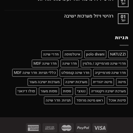
01
יול
רהיטי ויזל מערכות ישיבה
01
יול
תגיות
NATUZZI
polo divani
איטלסופה
חדרי שינה
חדרי שינה פורמייקה / מלמין
חדר שינה
חדר שינה MDF
חדר שינה פורמייקיה
חדר שינה קומפלט
כללי תגיות: חדר שינה MDF
מיטה
מיטה יהודית
מערכות ישיבה
מערכות ישיבה מעור
מערכת ישיבה ויקטוריה
נטוצי
ספות
ספות מעור
פולו דיואני
פינות אוכל
ראש מיטה מרופד
תגיות: חדר שינה