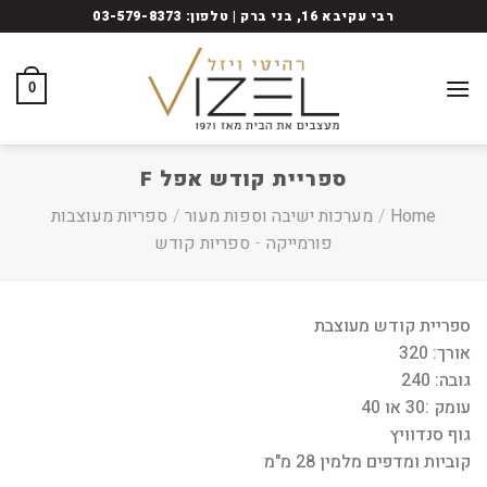
Ski
רבי עקיבא 16, בני ברק | טלפון: 03-579-8373
t
conten
0
ספריית קודש אפל F
Home
/
מערכות ישיבה וספות מעור
/
ספריות מעוצבות
פורמייקה
-
ספריות קודש
ספריית קודש מעוצבת
אורך: 320
גובה: 240
עומק :30 או 40
גוף סנדוויץ
קוביות ומדפים מלמין 28 מ"מ