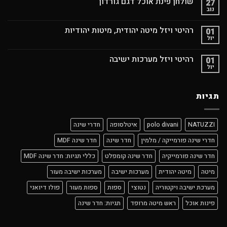
שולחן פינת אוכל דגם גורדון
27
נוב
רהיטי ויזל מיטה יהודית, מיטות יהודיות
01
יול
רהיטי ויזל מערכות ישיבה
01
יול
תגיות
NATUZZI
polo divani
איטלסופה
חדרי שינה
חדרי שינה פורמייקה / מלמין
חדר שינה
חדר שינה MDF
חדר שינה פורמייקיה
חדר שינה קומפלט
כללי תגיות: חדר שינה MDF
מיטה
מיטה יהודית
מערכות ישיבה
מערכות ישיבה מעור
מערכת ישיבה ויקטוריה
נטוצי
ספות
ספות מעור
פולו דיואני
פינות אוכל
ראש מיטה מרופד
תגיות: חדר שינה