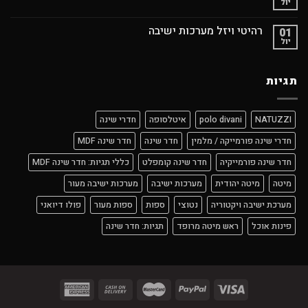
יול
רהיטי ויזל מערכות ישיבה
01
יול
תגיות
NATUZZI
polo divani
איטלסופה
חדרי שינה
חדרי שינה פורמייקה / מלמין
חדר שינה
חדר שינה MDF
חדר שינה פורמייקיה
חדר שינה קומפלט
כללי תגיות: חדר שינה MDF
מיטה
מיטה יהודית
מערכות ישיבה
מערכות ישיבה מעור
מערכת ישיבה ויקטוריה
נטוצי
ספות
ספות מעור
פולו דיואני
פינות אוכל
ראש מיטה מרופד
תגיות: חדר שינה