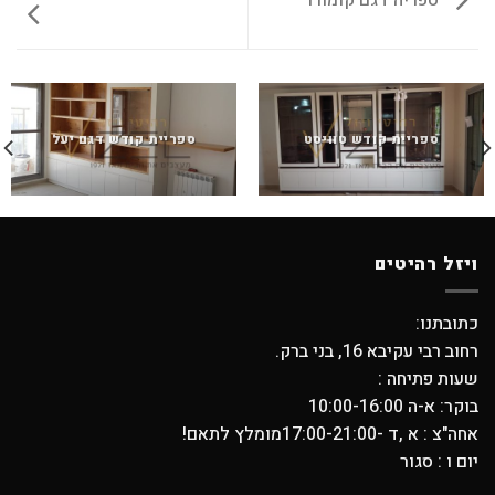
ספריה דגם קומורו
ספריית קודש טוויסט
ספריית קודש דגם יעל
ויזל רהיטים
כתובתנו:
רחוב רבי עקיבא 16, בני ברק.
שעות פתיחה :
בוקר: א-ה 10:00-16:00
אחה"צ : א ,ד -17:00-21:00מומלץ לתאם!
יום ו : סגור