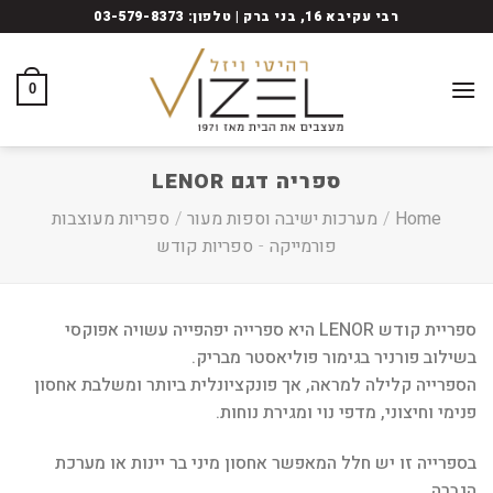
Ski
רבי עקיבא 16, בני ברק | טלפון: 03-579-8373
t
conten
0
ספריה דגם LENOR
Home
/
מערכות ישיבה וספות מעור
/
ספריות מעוצבות
פורמייקה
-
ספריות קודש
ספריית קודש LENOR היא ספרייה יפהפייה עשויה אפוקסי
בשילוב פורניר בגימור פוליאסטר מבריק.
הספרייה קלילה למראה, אך פונקציונלית ביותר ומשלבת אחסון
פנימי וחיצוני, מדפי נוי ומגירת נוחות.
בספרייה זו יש חלל המאפשר אחסון מיני בר יינות או מערכת
הגברה.