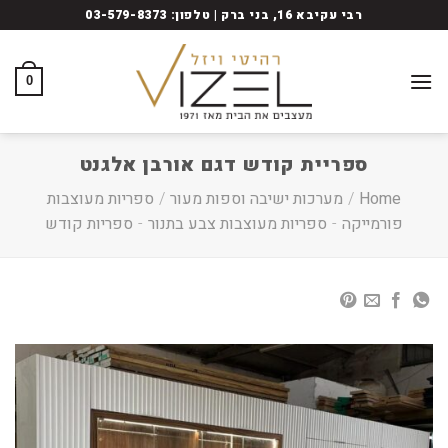
Ski
רבי עקיבא 16, בני ברק | טלפון: 03-579-8373
t
conten
0
ספריית קודש דגם אורבן אלגנט
Home
/
מערכות ישיבה וספות מעור
/
ספריות מעוצבות
פורמייקה
-
ספריות מעוצבות צבע בתנור
-
ספריות קודש