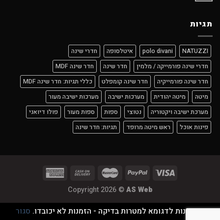
תגיות
NATUZZI
polo divani
איטלסופה
חדרי שינה
חדרי שינה פורמייקה / מלמין
חדר שינה
חדר שינה MDF
חדר שינה פורמייקיה
חדר שינה קומפלט
כללי תגיות: חדר שינה MDF
מיטה
מיטה יהודית
מערכות ישיבה
מערכות ישיבה מעור
מערכת ישיבה ויקטוריה
נטוצי
ספות
ספות מעור
פולו דיואני
פינות אוכל
ראש מיטה מרופד
תגיות: חדר שינה
Copyright 2026 ©
AS Web
זוהי חנות לדגומא למטרות בדיקה - הזמנות לא יכובדו.
סגור