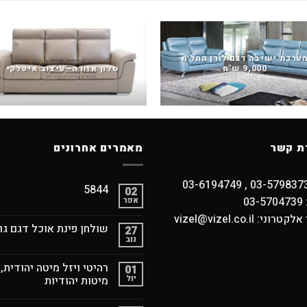
ערכת ישיבה דגם לורן החל מ
9,000 ש"ח
סלון אזורה- עיצוב איטלקי
ת קשר
מאמרים אחרונים
5844
02
03
אפר
וני: vizel@vizel.co.il
שולחן פינת אוכל דגם גו
27
נוב
רהיטי ויזל מיטה יהודית,
01
יול
מיטות יהודיות