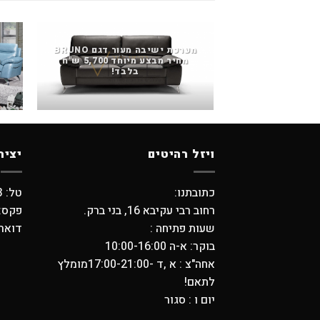
מערכת ישיבה מעור דגם BRUNO
מחיר מבצע מיוחד 5,700 ש"ח
מ
בלבד!
ויזל רהיטים
יציר
כתובתנו:
טל: 03-5798373 , 03-6194749
רחוב רבי עקיבא 16, בני ברק.
פקס: -5704739
שעות פתיחה :
דואר אלקטר
בוקר: א-ה 10:00-16:00
אחה"צ : א ,ד -17:00-21:00מומלץ
לתאם!
יום ו : סגור