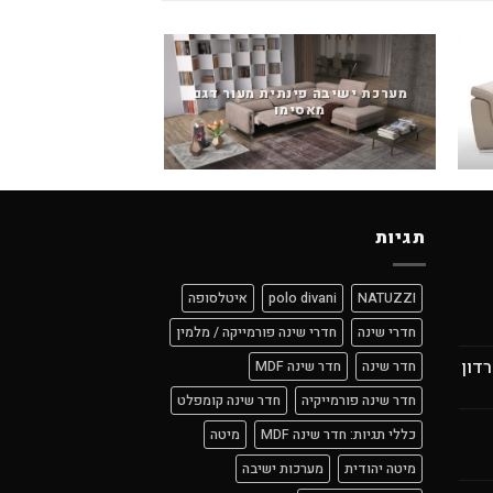
מערכת ישיבה פינתית מעור דגם
מאסימו
מערכת ישיבה 
תגיות
NATUZZI
polo divani
איטלסופה
חדרי שינה
חדרי שינה פורמייקה / מלמין
רדון
חדר שינה
חדר שינה MDF
חדר שינה פורמייקיה
חדר שינה קומפלט
כללי תגיות: חדר שינה MDF
מיטה
מיטה יהודית
מערכות ישיבה