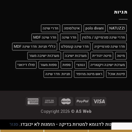
תגיות
NATUZZI
polo divani
איטלסופה
חדרי שינה
חדרי שינה פורמייקה / מלמין
חדר שינה
חדר שינה MDF
חדר שינה פורמייקיה
חדר שינה קומפלט
כללי תגיות: חדר שינה MDF
מיטה
מיטה יהודית
מערכות ישיבה
מערכות ישיבה מעור
מערכת ישיבה ויקטוריה
נטוצי
ספות
ספות מעור
פולו דיואני
פינות אוכל
ראש מיטה מרופד
תגיות: חדר שינה
Copyright 2026 ©
AS Web
זוהי חנות לדגומא למטרות בדיקה - הזמנות לא יכובדו.
סגור