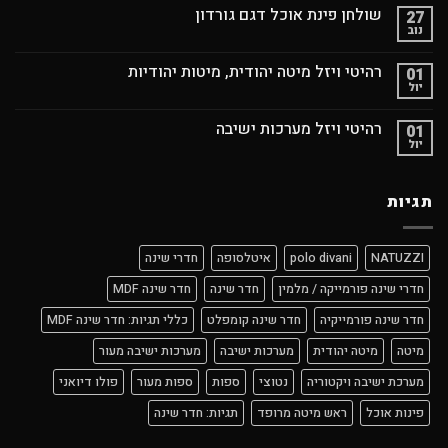
שולחן פינת אוכל דגם גורדון
27
נוב
רהיטי ויזל מיטה יהודית, מיטות יהודיות
01
יול
רהיטי ויזל מערכות ישיבה
01
יול
תגיות
NATUZZI
polo divani
איטלסופה
חדרי שינה
חדרי שינה פורמייקה / מלמין
חדר שינה
חדר שינה MDF
חדר שינה פורמייקיה
חדר שינה קומפלט
כללי תגיות: חדר שינה MDF
מיטה
מיטה יהודית
מערכות ישיבה
מערכות ישיבה מעור
מערכת ישיבה ויקטוריה
נטוצי
ספות
ספות מעור
פולו דיואני
פינות אוכל
ראש מיטה מרופד
תגיות: חדר שינה