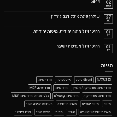
5844
02
אפר
שולחן פינת אוכל דגם גורדון
27
נוב
רהיטי ויזל מיטה יהודית, מיטות יהודיות
01
יול
רהיטי ויזל מערכות ישיבה
01
יול
תגיות
NATUZZI
polo divani
איטלסופה
חדרי שינה
חדרי שינה פורמייקה / מלמין
חדר שינה
חדר שינה MDF
חדר שינה פורמייקיה
חדר שינה קומפלט
כללי תגיות: חדר שינה MDF
מיטה
מיטה יהודית
מערכות ישיבה
מערכות ישיבה מעור
מערכת ישיבה ויקטוריה
נטוצי
ספות
ספות מעור
פולו דיואני