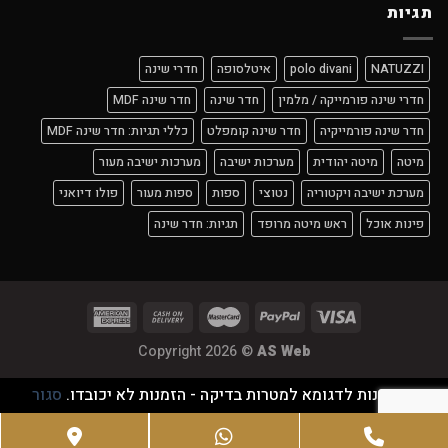
תגיות
NATUZZI
polo divani
איטלסופה
חדרי שינה
חדרי שינה פורמייקה / מלמין
חדר שינה
חדר שינה MDF
חדר שינה פורמייקיה
חדר שינה קומפלט
כללי תגיות: חדר שינה MDF
מיטה
מיטה יהודית
מערכות ישיבה
מערכות ישיבה מעור
מערכת ישיבה ויקטוריה
נטוצי
ספות
ספות מעור
פולו דיואני
פינות אוכל
ראש מיטה מרופד
תגיות: חדר שינה
Copyright 2026 ©
AS Web
זוהי חנות לדגומא למטרות בדיקה - הזמנות לא יכובדו.
סגור
Google
WhatsApp
Phone