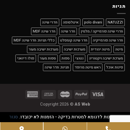
תגיות
NATUZZI
polo divani
איטלסופה
חדרי שינה
חדרי שינה פורמייקה / מלמין
חדר שינה
חדר שינה MDF
חדר שינה פורמייקיה
חדר שינה קומפלט
כללי תגיות: חדר שינה MDF
מיטה
מיטה יהודית
מערכות ישיבה
מערכות ישיבה מעור
מערכת ישיבה ויקטוריה
נטוצי
ספות
ספות מעור
פולו דיואני
פינות אוכל
ראש מיטה מרופד
תגיות: חדר שינה
Copyright 2026 ©
AS Web
זוהי חנות לדגומא למטרות בדיקה - הזמנות לא יכובדו.
סגור
Google
WhatsApp
Phone