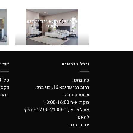
חדר שינה מיטה יהודית דגם
הרמוני
ויזל רהיטים
יציר
כתובתנו:
טל: 03-5798373 , 03-6194749
רחוב רבי עקיבא 16, בני ברק.
פקס: -5704739
שעות פתיחה :
דואר אלקטר
בוקר: א-ה 10:00-16:00
אחה"צ : א ,ד -17:00-21:00מומלץ
לתאם!
יום ו : סגור