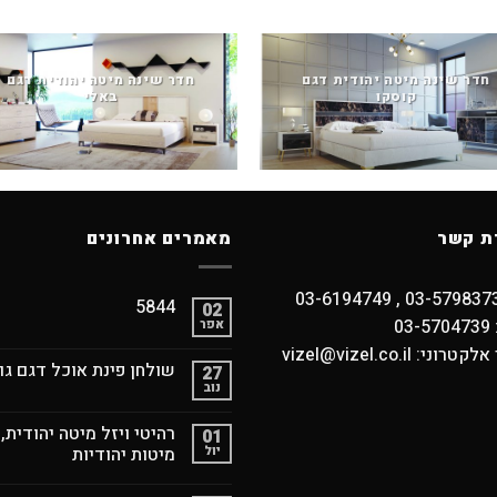
חדר שינה מיטה יהודית דגם
חדר שינה מיטה יהודית דגם
קוסקו
באלי
ת קשר
מאמרים אחרונים
5844
02
03
אפר
וני: vizel@vizel.co.il
שולחן פינת אוכל דגם גו
27
נוב
רהיטי ויזל מיטה יהודית,
01
יול
מיטות יהודיות