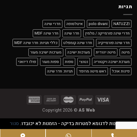
תגיות
NATUZZI
polo divani
איטלסופה
חדרי שינה
חדרי שינה פורמייקה / מלמין
חדר שינה
חדר שינה MDF
חדר שינה פורמייקיה
חדר שינה קומפלט
כללי תגיות: חדר שינה MDF
מיטה
מיטה יהודית
מערכות ישיבה
מערכות ישיבה מעור
מערכת ישיבה ויקטוריה
נטוצי
ספות
ספות מעור
פולו דיואני
פינות אוכל
ראש מיטה מרופד
תגיות: חדר שינה
Copyright 2026 ©
AS Web
זוהי חנות לדגומא למטרות בדיקה - הזמנות לא יכובדו.
סגור
Google
WhatsApp
Phone