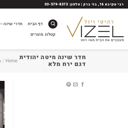
Ski
רבי עקיבא 16, בני ברק | טלפון: 03-579-8373
t
conten
דף הבית
חדרי שינה
קטלוג מוצרים
חדר שינה מיטה יהודית
Home
/
מ
דגם ירח מלא