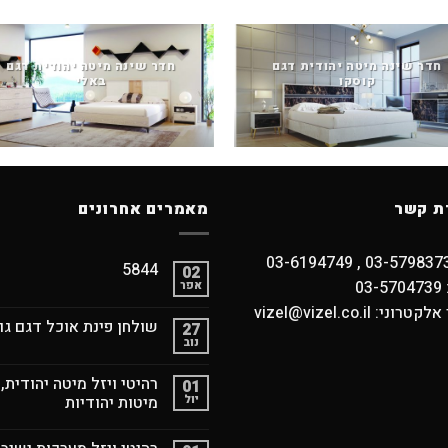
חדר שינה מיטה יהודית דגם
חדר שינה מיטה יהודית דגם
קוסקו
באלי
ת קשר
מאמרים אחרונים
5844
02
03
אפר
וני: vizel@vizel.co.il
שולחן פינת אוכל דגם גו
27
נוב
רהיטי ויזל מיטה יהודית,
01
יול
מיטות יהודיות