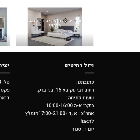
חדר שינה מיטה יהודית דגם
הרמוני
ויזל רהיטים
יציר
כתובתנו:
טל: 03-5798373 , 03-6194749
רחוב רבי עקיבא 16, בני ברק.
פקס: -5704739
שעות פתיחה :
דואר אלקטר
בוקר: א-ה 10:00-16:00
אחה"צ : א ,ד -17:00-21:00מומלץ
לתאם!
יום ו : סגור