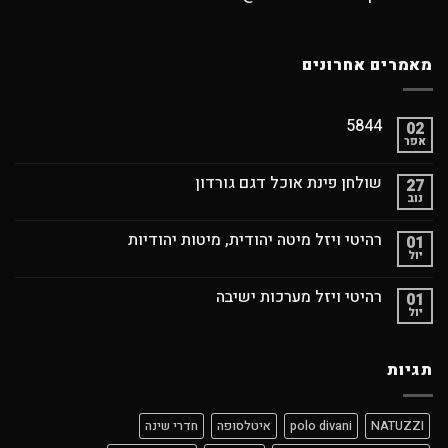
מאמרים אחרונים
5844
02
אפר
שולחן פינת אוכל דגם גורדון
27
נוב
רהיטי ויזל מיטה יהודית, מיטות יהודיות
01
יול
רהיטי ויזל מערכות ישיבה
01
יול
תגיות
NATUZZI
polo divani
איטלסופה
חדרי שינה