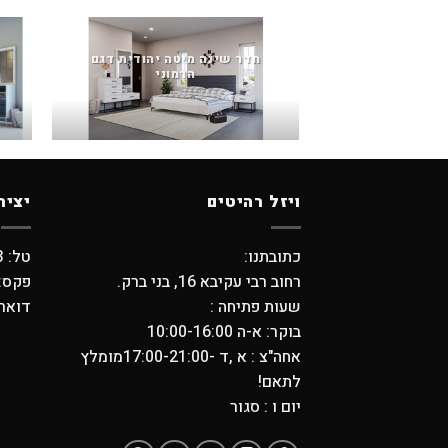
חדר שינה מיטה יהודית דגם
הרמוני
ויזל רהיטים
יציר
כתובתנו:
טל: 03-5798373 , 03-6194749
רחוב רבי עקיבא 16, בני ברק.
פקס: -5704739
שעות פתיחה :
דואר אלקטר
בוקר: א-ה 10:00-16:00
אחה"צ : א ,ד -17:00-21:00מומלץ
לתאם!
יום ו : סגור