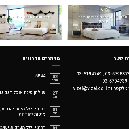
חדר שינה מיטה יהודית דגם
חדר שינה מיטה יהודית דגם
קוסקו
באלי
ת קשר
מאמרים אחרונים
5844
02
03
אפר
וני: vizel@vizel.co.il
שולחן פינת אוכל דגם גו
27
נוב
רהיטי ויזל מיטה יהודית,
01
יול
מיטות יהודיות
רהיטי ויזל מערכות ישיב
01