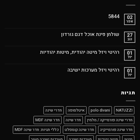
5844
02
אפר
שולחן פינת אוכל דגם גורדון
27
נוב
רהיטי ויזל מיטה יהודית, מיטות יהודיות
01
יול
רהיטי ויזל מערכות ישיבה
01
יול
תגיות
NATUZZI
polo divani
איטלסופה
חדרי שינה
חדרי שינה פורמייקה / מלמין
חדר שינה
חדר שינה MDF
חדר שינה פורמייקיה
חדר שינה קומפלט
כללי תגיות: חדר שינה MDF
מיטה
מיטה יהודית
מערכות ישיבה
מערכות ישיבה מעור