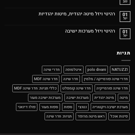
נוב
רהיטי ויזל מיטה יהודית, מיטות יהודיות
01
יול
רהיטי ויזל מערכות ישיבה
01
יול
תגיות
NATUZZI
polo divani
איטלסופה
חדרי שינה
חדרי שינה פורמייקה / מלמין
חדר שינה
חדר שינה MDF
חדר שינה פורמייקיה
חדר שינה קומפלט
כללי תגיות: חדר שינה MDF
מיטה
מיטה יהודית
מערכות ישיבה
מערכות ישיבה מעור
מערכת ישיבה ויקטוריה
נטוצי
ספות
ספות מעור
פולו דיואני
פינות אוכל
ראש מיטה מרופד
תגיות: חדר שינה