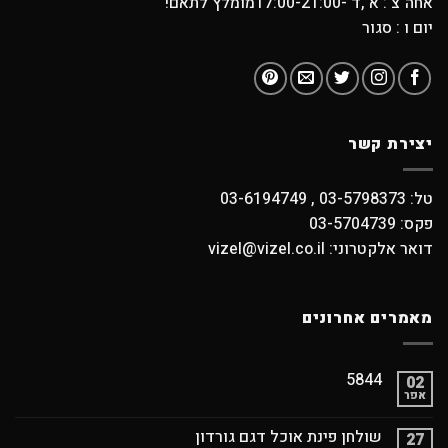
אחה"צ : א ,ד -17:00-21:00מומלץ לתאם!
יום ו : סגור
יצירת קשר
טל: 03-5798373 , 03-6194749
פקס: 03-5704739
דואר אלקטרוני: vizel@vizel.co.il
מאמרים אחרונים
5844
02
אפר
שולחן פינת אוכל דגם גורדון
27